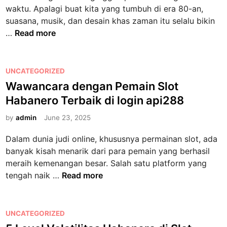
i
r
i
waktu. Apalagi buat kita yang tumbuh di era 80-an,
i
o
n
i
t
suasana, musik, dan desain khas zaman itu selalu bikin
k
t
P
u
D
…
Read more
d
G
e
s
e
i
a
m
T
s
I
c
u
o
a
P
n
UNCATEGORIZED
o
l
t
i
o
d
Wawancara dengan Pemain Slot
r
a
o
n
s
o
:
Habanero Terbaik di login api288
h
8
t
n
I
i
0
e
by
admin
June 23, 2025
e
n
n
-
d
s
d
g
Dalam dunia judi online, khususnya permainan slot, ada
a
i
i
o
g
banyak kisah menarik dari para pemain yang berhasil
n
n
a
n
a
meraih kemenangan besar. Salah satu platform yang
R
2
e
P
W
tengah naik …
Read more
e
0
s
r
a
t
2
i
o
w
u
5
a
f
a
P
UNCATEGORIZED
r
?
T
e
n
o