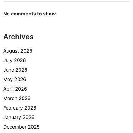
t
l
D
o
No comments to show.
e
g
w
i
a
n
Archives
:
a
M
p
a
August 2026
i
n
2
July 2026
a
8
June 2026
y
8
a
May 2026
n
April 2026
g
March 2026
C
o
February 2026
c
January 2026
o
December 2025
k