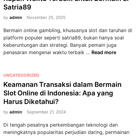
u
s
Satria89
n
t
t
e
by
admin
November 25, 2025
a
d
Bermain online gambling, khususnya slot dan taruhan di
s
i
platform populer seperti satria89, bukan hanya soal
F
n
keberuntungan dan strategi. Banyak pemain juga
i
K
penasaran mengenai waktu terbaik …
Read more
t
a
u
p
r
a
P
UNCATEGORIZED
M
n
o
Keamanan Transaksi dalam Bermain
u
W
s
l
Slot Online di Indonesia: Apa yang
a
t
t
Harus Diketahui?
k
e
i
t
d
by
admin
September 21, 2024
p
u
i
l
Di tengah pesatnya perkembangan teknologi dan
T
n
i
meningkatnya popularitas perjudian daring, permainan
e
e