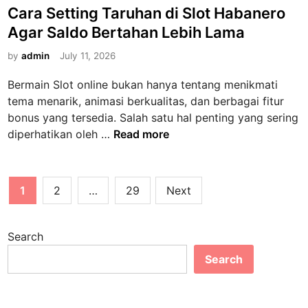
i
p
o
C
Cara Setting Taruhan di Slot Habanero
u
n
n
a
s
h
n
t
Agar Saldo Bertahan Lebih Lama
W
t
i
d
u
i
e
by
admin
July 11, 2026
L
u
k
t
d
i
k
P
Bermain Slot online bukan hanya tentang menikmati
h
i
o
e
tema menarik, animasi berkualitas, dan berbagai fitur
d
n
n
c
bonus yang tersedia. Salah satu hal penting yang sering
r
D
i
C
diperhatikan oleh …
Read more
a
a
n
a
w
n
t
r
d
c
a
a
Posts
i
e
1
2
…
29
Next
S
S
P
pagination
S
l
e
e
L
o
t
Search
t
O
t
t
i
T
Search
O
i
r
8
n
n
3
8
l
g
8
y