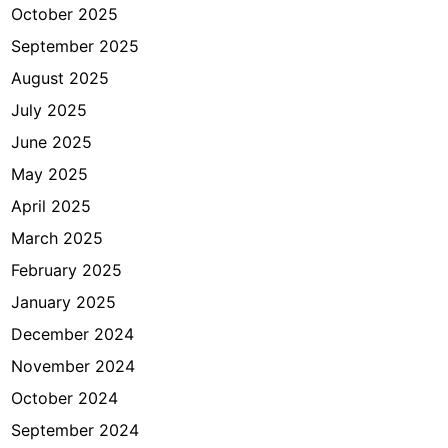
n
n
October 2025
a
L
e
l
September 2025
e
s
a
b
August 2025
i
m
i
a
July 2025
a
h
?
n
June 2025
L
a
May 2025
m
April 2025
a
March 2025
February 2025
January 2025
December 2024
November 2024
October 2024
September 2024