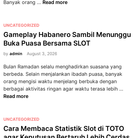
R
Banyak orang …
Read more
S
n
n
T
l
e
e
P
o
:
d
T
P
UNCATEGORIZED
t
A
i
i
o
Gameplay Habanero Sambil Menunggu
K
p
I
n
s
l
Buka Puasa Bersama SLOT
a
n
g
t
a
y
d
g
e
by
admin
August 3, 2026
s
a
o
i
d
i
n
n
Bulan Ramadan selalu menghadirkan suasana yang
d
i
k
g
e
berbeda. Selain menjalankan ibadah puasa, banyak
i
n
d
P
s
orang mengisi waktu menjelang berbuka dengan
T
a
e
i
G
berbagai aktivitas ringan agar waktu terasa lebih …
a
n
r
a
a
Read more
p
M
l
:
m
i
o
u
A
e
r
d
D
p
p
P
UNCATEGORIZED
3
e
i
a
l
o
Cara Membaca Statistik Slot di TOTO
2
r
k
y
a
s
8
agar Keputusan Bertaruh Lebih Cerdas
n