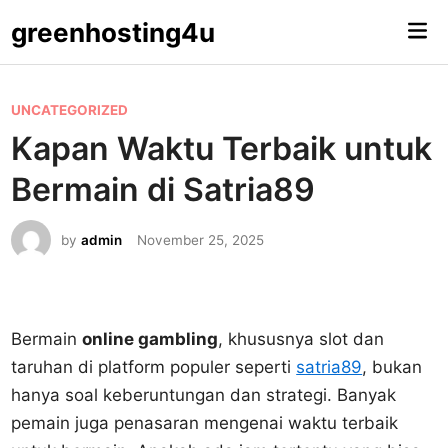
Skip
greenhosting4u
Mai
to
Me
content
P
UNCATEGORIZED
o
Kapan Waktu Terbaik untuk
s
Bermain di Satria89
t
e
by
admin
November 25, 2025
d
i
n
Bermain
online gambling
, khususnya slot dan
taruhan di platform populer seperti
satria89
, bukan
hanya soal keberuntungan dan strategi. Banyak
pemain juga penasaran mengenai waktu terbaik