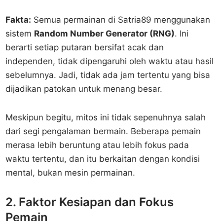
Fakta:
Semua permainan di Satria89 menggunakan
sistem
Random Number Generator (RNG)
. Ini
berarti setiap putaran bersifat acak dan
independen, tidak dipengaruhi oleh waktu atau hasil
sebelumnya. Jadi, tidak ada jam tertentu yang bisa
dijadikan patokan untuk menang besar.
Meskipun begitu, mitos ini tidak sepenuhnya salah
dari segi pengalaman bermain. Beberapa pemain
merasa lebih beruntung atau lebih fokus pada
waktu tertentu, dan itu berkaitan dengan kondisi
mental, bukan mesin permainan.
2. Faktor Kesiapan dan Fokus
Pemain