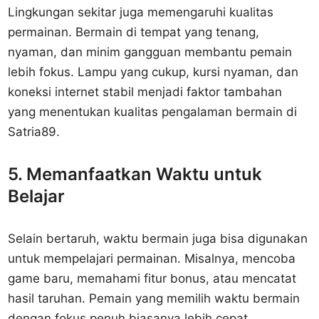
Lingkungan sekitar juga memengaruhi kualitas
permainan. Bermain di tempat yang tenang,
nyaman, dan minim gangguan membantu pemain
lebih fokus. Lampu yang cukup, kursi nyaman, dan
koneksi internet stabil menjadi faktor tambahan
yang menentukan kualitas pengalaman bermain di
Satria89.
5. Memanfaatkan Waktu untuk
Belajar
Selain bertaruh, waktu bermain juga bisa digunakan
untuk mempelajari permainan. Misalnya, mencoba
game baru, memahami fitur bonus, atau mencatat
hasil taruhan. Pemain yang memilih waktu bermain
dengan fokus penuh biasanya lebih cepat