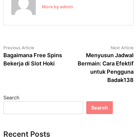
More by admin
Post
Previous
N
Previous Article
Next Article
article:
a
Bagaimana Free Spins
Menyusun Jadwal
navigation
Bekerja di Slot Hoki
Bermain: Cara Efektif
untuk Pengguna
Badak138
Search
Search
Recent Posts