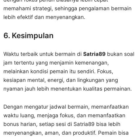
memahami strategi, sehingga pengalaman bermain
lebih efektif dan menyenangkan.
6. Kesimpulan
Waktu terbaik untuk bermain di
Satria89
bukan soal
jam tertentu yang menjamin kemenangan,
melainkan kondisi pemain itu sendiri. Fokus,
kesiapan mental, energi, dan lingkungan yang
nyaman jauh lebih menentukan kualitas permainan.
Dengan mengatur jadwal bermain, memanfaatkan
waktu luang, menjaga fokus, dan memanfaatkan
bonus harian, setiap sesi di Satria89 bisa lebih
menyenangkan, aman, dan produktif. Pemain bisa