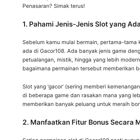
Penasaran? Simak terus!
1. Pahami Jenis-Jenis Slot yang Ad
Sebelum kamu mulai bermain, pertama-tama k
ada di Gacor108. Ada banyak jenis game deng
petualangan, mistik, hingga yang lebih modern 
bagaimana permainan tersebut memberikan b
Slot yang ‘gacor’ (sering memberi kemenangan
di beberapa game dan rasakan mana yang lebi
memberikan banyak peluang untuk meraih bo
2. Manfaatkan Fitur Bonus Secara 