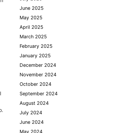
an
June 2025
May 2025
April 2025
March 2025
February 2025
i
January 2025
December 2024
November 2024
October 2024
l
September 2024
August 2024
p.
July 2024
June 2024
,
May 2024