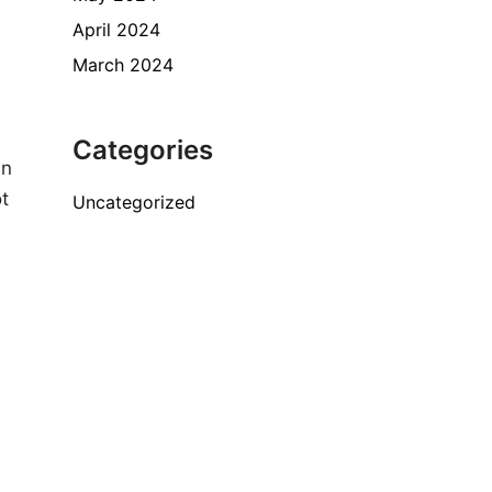
April 2024
March 2024
Categories
an
t
Uncategorized