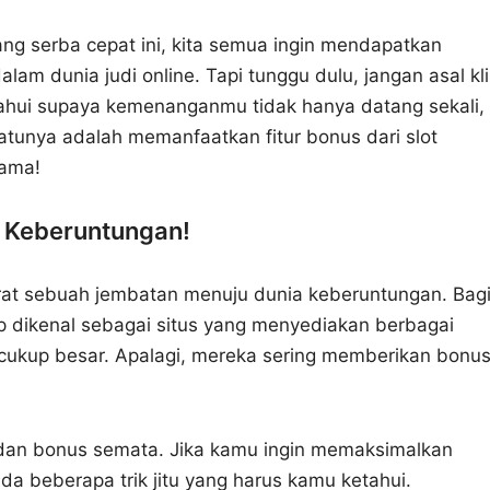
ang serba cepat ini, kita semua ingin mendapatkan
m dunia judi online. Tapi tunggu dulu, jangan asal kli
ahui supaya kemenanganmu tidak hanya datang sekali,
satunya adalah memanfaatkan fitur bonus dari slot
sama!
 Keberuntungan!
rat sebuah jembatan menuju dunia keberuntungan. Bag
p dikenal sebagai situs yang menyediakan berbagai
cukup besar. Apalagi, mereka sering memberikan bonu
 dan bonus semata. Jika kamu ingin memaksimalkan
a beberapa trik jitu yang harus kamu ketahui.