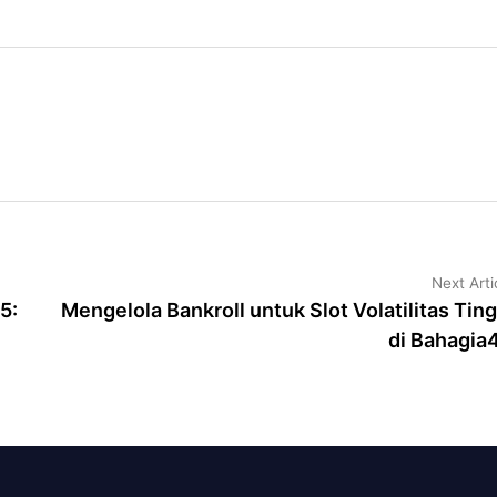
Next Arti
5:
Mengelola Bankroll untuk Slot Volatilitas Ting
di Bahagia