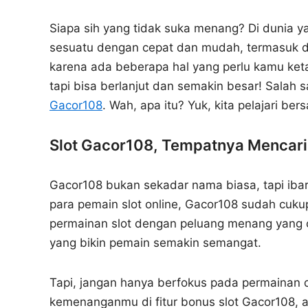
Siapa sih yang tidak suka menang? Di dunia y
sesuatu dengan cepat dan mudah, termasuk dala
karena ada beberapa hal yang perlu kamu ket
tapi bisa berlanjut dan semakin besar! Salah 
Gacor108
. Wah, apa itu? Yuk, kita pelajari ber
Slot Gacor108, Tempatnya Mencari
Gacor108 bukan sekadar nama biasa, tapi iba
para pemain slot online, Gacor108 sudah cuku
permainan slot dengan peluang menang yang 
yang bikin pemain semakin semangat.
Tapi, jangan hanya berfokus pada permainan
kemenanganmu di fitur bonus slot Gacor108, ad