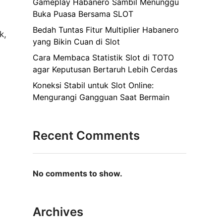
Gameplay Habanero Sambil Menunggu
Buka Puasa Bersama SLOT
Bedah Tuntas Fitur Multiplier Habanero
k,
yang Bikin Cuan di Slot
Cara Membaca Statistik Slot di TOTO
agar Keputusan Bertaruh Lebih Cerdas
Koneksi Stabil untuk Slot Online:
Mengurangi Gangguan Saat Bermain
i
Recent Comments
s
No comments to show.
Archives