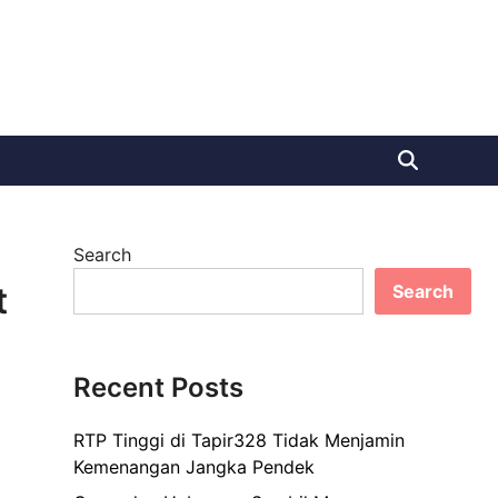
Search
t
Search
Recent Posts
RTP Tinggi di Tapir328 Tidak Menjamin
Kemenangan Jangka Pendek