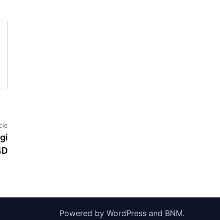
Next
cle
article:
gi
4D
Powered by
WordPress
and
BNM
.