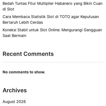
Bedah Tuntas Fitur Multiplier Habanero yang Bikin Cuan
di Slot
Cara Membaca Statistik Slot di TOTO agar Keputusan
Bertaruh Lebih Cerdas
Koneksi Stabil untuk Slot Online: Mengurangi Gangguan
Saat Bermain
Recent Comments
No comments to show.
Archives
August 2026