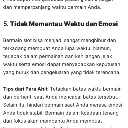
dan memperpanjang waktu bermain Anda.
5.
Tidak Memantau Waktu dan Emosi
Bermain slot bisa menjadi sangat menghibur dan
terkadang membuat Anda lupa waktu. Namun,
terjebak dalam permainan dan kehilangan jejak
waktu serta emosi dapat menyebabkan keputusan
yang buruk dan pengeluaran yang tidak terencana.
Tips dari Para Ahli:
Tetapkan batas waktu bermain
dan berhenti saat Anda mencapai batas tersebut.
Selain itu, hindari bermain saat Anda merasa emosi
Anda tidak stabil. Bermain dalam keadaan tenang
dan fokus akan membantu Anda membuat