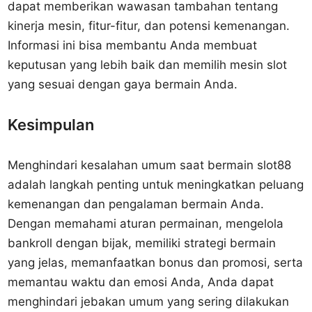
dapat memberikan wawasan tambahan tentang
kinerja mesin, fitur-fitur, dan potensi kemenangan.
Informasi ini bisa membantu Anda membuat
keputusan yang lebih baik dan memilih mesin slot
yang sesuai dengan gaya bermain Anda.
Kesimpulan
Menghindari kesalahan umum saat bermain slot88
adalah langkah penting untuk meningkatkan peluang
kemenangan dan pengalaman bermain Anda.
Dengan memahami aturan permainan, mengelola
bankroll dengan bijak, memiliki strategi bermain
yang jelas, memanfaatkan bonus dan promosi, serta
memantau waktu dan emosi Anda, Anda dapat
menghindari jebakan umum yang sering dilakukan