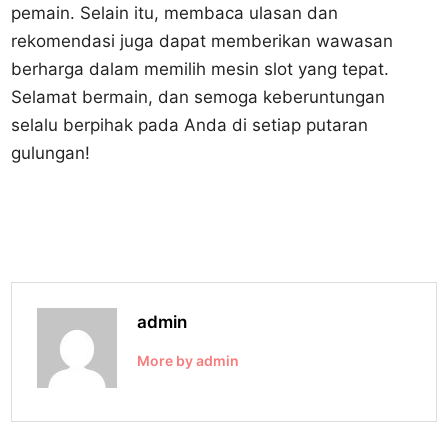
pemain. Selain itu, membaca ulasan dan
rekomendasi juga dapat memberikan wawasan
berharga dalam memilih mesin slot yang tepat.
Selamat bermain, dan semoga keberuntungan
selalu berpihak pada Anda di setiap putaran
gulungan!
admin
More by admin