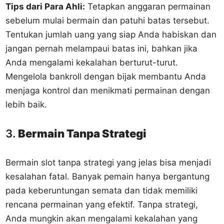
Tips dari Para Ahli:
Tetapkan anggaran permainan
sebelum mulai bermain dan patuhi batas tersebut.
Tentukan jumlah uang yang siap Anda habiskan dan
jangan pernah melampaui batas ini, bahkan jika
Anda mengalami kekalahan berturut-turut.
Mengelola bankroll dengan bijak membantu Anda
menjaga kontrol dan menikmati permainan dengan
lebih baik.
3.
Bermain Tanpa Strategi
Bermain slot tanpa strategi yang jelas bisa menjadi
kesalahan fatal. Banyak pemain hanya bergantung
pada keberuntungan semata dan tidak memiliki
rencana permainan yang efektif. Tanpa strategi,
Anda mungkin akan mengalami kekalahan yang