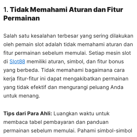
1.
Tidak Memahami Aturan dan Fitur
Permainan
Salah satu kesalahan terbesar yang sering dilakukan
oleh pemain slot adalah tidak memahami aturan dan
fitur permainan sebelum memulai. Setiap mesin slot
di
Slot88
memiliki aturan, simbol, dan fitur bonus
yang berbeda. Tidak memahami bagaimana cara
kerja fitur-fitur ini dapat mengakibatkan permainan
yang tidak efektif dan mengurangi peluang Anda
untuk menang.
Tips dari Para Ahli:
Luangkan waktu untuk
membaca tabel pembayaran dan panduan
permainan sebelum memulai. Pahami simbol-simbol