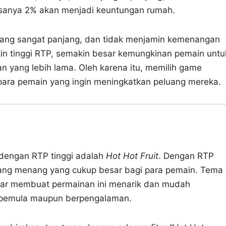
isanya 2% akan menjadi keuntungan rumah.
yang sangat panjang, dan tidak menjamin kemenangan
kin tinggi RTP, semakin besar kemungkinan pemain untu
yang lebih lama. Oleh karena itu, memilih game
 para pemain yang ingin meningkatkan peluang mereka.
 dengan RTP tinggi adalah
Hot Hot Fruit
. Dengan RTP
ang menang yang cukup besar bagi para pemain. Tema
liar membuat permainan ini menarik dan mudah
k pemula maupun berpengalaman.