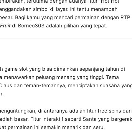
embirakan, terutama dengan adanya fitur “Hot Hot
enggandakan simbol di layar. Ini tentu menambah
besar. Bagi kamu yang mencari permainan dengan RTP
Fruit
di Borneo303 adalah pilihan yang tepat.
h game slot yang bisa dimainkan sepanjang tahun di
ga menawarkan peluang menang yang tinggi. Tema
a Claus dan teman-temannya, menciptakan suasana yan
n.
enguntungkan, di antaranya adalah fitur free spins dan
h besar. Fitur interaktif seperti Santa yang bergera
at permainan ini semakin menarik dan seru.