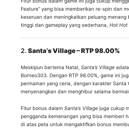
Fitur bonus dalam game ini juga cukup mengg
Feature” yang bisa memberikan re-spin dan m
keseruan dan meningkatkan peluang menang 
tinggi dan gameplay yang sederhana,
Hot Hot 
2.
Santa’s Village – RTP 98.00%
Meskipun bertema Natal,
Santa’s Village
adala
Borneo303. Dengan RTP 98.00%, game ini ju
permainan yang ceria, dengan karakter Sant
menyenangkan dan menghibur selama bermai
Fitur bonus dalam
Santa’s Village
juga cukup m
pengganda kemenangan yang bisa memberi hadia
di atas peta untuk mengaktifkan bonus membu