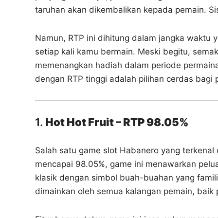
taruhan akan dikembalikan kepada pemain. S
Namun, RTP ini dihitung dalam jangka waktu 
setiap kali kamu bermain. Meski begitu, sema
memenangkan hadiah dalam periode permainan 
dengan RTP tinggi adalah pilihan cerdas bagi
1.
Hot Hot Fruit – RTP 98.05%
Salah satu game slot Habanero yang terkenal
mencapai 98.05%, game ini menawarkan pelu
klasik dengan simbol buah-buahan yang fami
dimainkan oleh semua kalangan pemain, bai