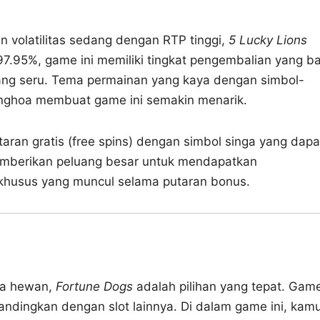
 volatilitas sedang dengan RTP tinggi,
5 Lucky Lions
97.95%, game ini memiliki tingkat pengembalian yang ba
ng seru. Tema permainan yang kaya dengan simbol-
nghoa membuat game ini semakin menarik.
ran gratis (free spins) dengan simbol singa yang dapa
emberikan peluang besar untuk mendapatkan
khusus yang muncul selama putaran bonus.
ma hewan,
Fortune Dogs
adalah pilihan yang tepat. Gam
bandingkan dengan slot lainnya. Di dalam game ini, kam