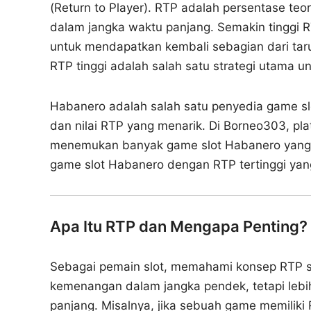
(Return to Player). RTP adalah persentase teo
dalam jangka waktu panjang. Semakin tinggi 
untuk mendapatkan kembali sebagian dari ta
RTP tinggi adalah salah satu strategi utama 
Habanero adalah salah satu penyedia game slo
dan nilai RTP yang menarik. Di Borneo303, p
menemukan banyak game slot Habanero yang me
game slot Habanero dengan RTP tertinggi yan
Apa Itu RTP dan Mengapa Penting?
Sebagai pemain slot, memahami konsep RTP s
kemenangan dalam jangka pendek, tetapi leb
panjang. Misalnya, jika sebuah game memiliki 