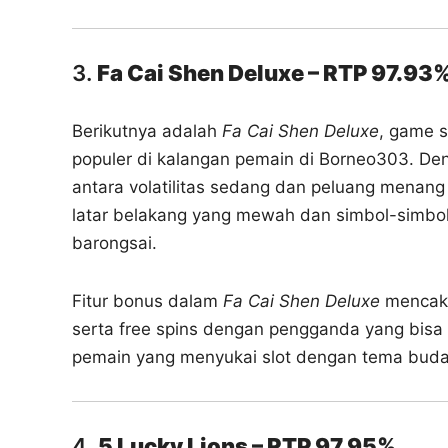
3.
Fa Cai Shen Deluxe – RTP 97.93
Berikutnya adalah
Fa Cai Shen Deluxe
, game 
populer di kalangan pemain di Borneo303. D
antara volatilitas sedang dan peluang menang
latar belakang yang mewah dan simbol-simbol
barongsai.
Fitur bonus dalam
Fa Cai Shen Deluxe
mencaku
serta free spins dengan pengganda yang bis
pemain yang menyukai slot dengan tema buda
4.
5 Lucky Lions – RTP 97.95%