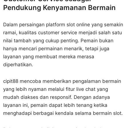
Pendukung Kenyamanan Bermain
Dalam persaingan platform slot online yang semakin
ramai, kualitas customer service menjadi salah satu
nilai tambah yang cukup penting. Pemain bukan
hanya mencari permainan menarik, tetapi juga
layanan yang membuat mereka merasa
diperhatikan.
cipit88 mencoba memberikan pengalaman bermain
yang lebih nyaman melalui fitur live chat yang
mudah diakses dan responsif. Dengan adanya
layanan ini, pemain dapat lebih tenang ketika
menghadapi berbagai kendala selama bermain slot.