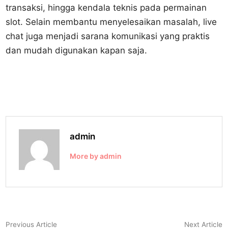
transaksi, hingga kendala teknis pada permainan
slot. Selain membantu menyelesaikan masalah, live
chat juga menjadi sarana komunikasi yang praktis
dan mudah digunakan kapan saja.
admin
More by admin
Post
Previous
N
Previous Article
Next Article