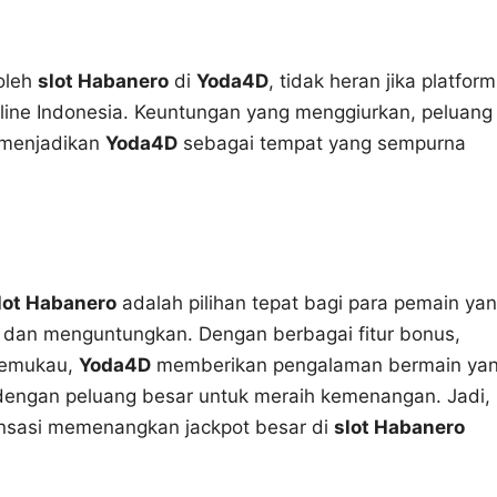
oleh
slot Habanero
di
Yoda4D
, tidak heran jika platform
online Indonesia. Keuntungan yang menggiurkan, peluang
h menjadikan
Yoda4D
sebagai tempat yang sempurna
lot Habanero
adalah pilihan tepat bagi para pemain ya
dan menguntungkan. Dengan berbagai fitur bonus,
 memukau,
Yoda4D
memberikan pengalaman bermain ya
 dengan peluang besar untuk meraih kemenangan. Jadi,
sensasi memenangkan jackpot besar di
slot Habanero