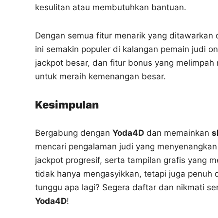
kesulitan atau membutuhkan bantuan.
Dengan semua fitur menarik yang ditawarkan 
ini semakin populer di kalangan pemain judi 
jackpot besar, dan fitur bonus yang melimpa
untuk meraih kemenangan besar.
Kesimpulan
Bergabung dengan
Yoda4D
dan memainkan
s
mencari pengalaman judi yang menyenangkan 
jackpot progresif, serta tampilan grafis yang
tidak hanya mengasyikkan, tetapi juga penuh
tunggu apa lagi? Segera daftar dan nikmati 
Yoda4D
!