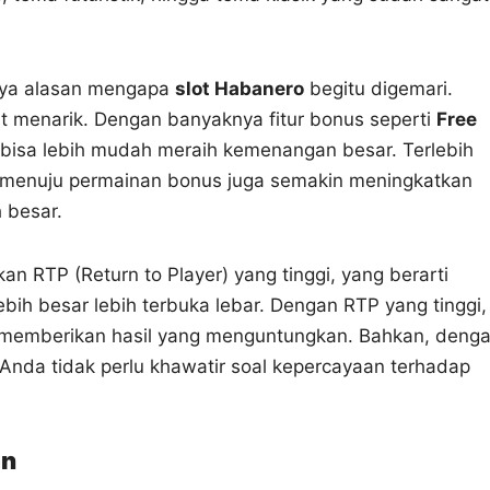
nya alasan mengapa
slot Habanero
begitu digemari.
t menarik. Dengan banyaknya fitur bonus seperti
Free
 bisa lebih mudah meraih kemenangan besar. Terlebih
enuju permainan bonus juga semakin meningkatkan
 besar.
 RTP (Return to Player) yang tinggi, yang berarti
ih besar lebih terbuka lebar. Dengan RTP yang tinggi,
 memberikan hasil yang menguntungkan. Bahkan, deng
Anda tidak perlu khawatir soal kepercayaan terhadap
an