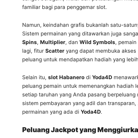
familiar bagi para penggemar slot.
Namun, keindahan grafis bukanlah satu-satu
Sistem permainan yang ditawarkan juga sanga
Spins
,
Multiplier
, dan
Wild Symbols
, pemain
lagi, fitur
Scatter
yang dapat membuka akses m
peluang untuk mendapatkan hadiah yang lebih
Selain itu,
slot Habanero
di
Yoda4D
menawarkan
peluang pemain untuk memenangkan hadiah leb
setiap taruhan yang Anda pasang berpeluang
sistem pembayaran yang adil dan transparan, 
permainan yang ada di
Yoda4D
.
Peluang Jackpot yang Menggiurk