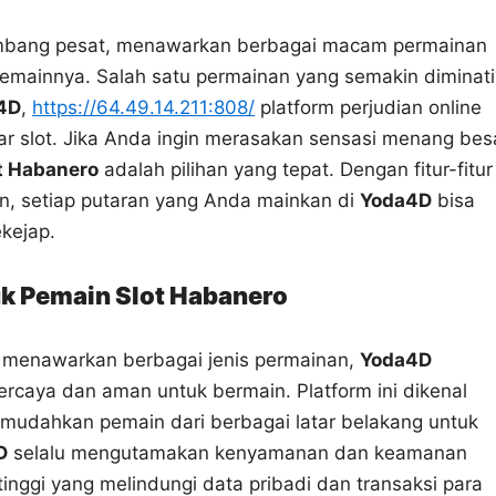
rkembang pesat, menawarkan berbagai macam permainan
emainnya. Salah satu permainan yang semakin diminati
4D
,
https://64.49.14.211:808/
platform perjudian online
ar slot. Jika Anda ingin merasakan sensasi menang bes
t Habanero
adalah pilihan yang tepat. Dengan fitur-fitur
n, setiap putaran yang Anda mainkan di
Yoda4D
bisa
kejap.
uk Pemain Slot Habanero
ng menawarkan berbagai jenis permainan,
Yoda4D
ercaya dan aman untuk bermain. Platform ini dikenal
mudahkan pemain dari berbagai latar belakang untuk
D
selalu mengutamakan kenyamanan dan keamanan
inggi yang melindungi data pribadi dan transaksi para