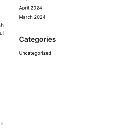
April 2024
March 2024
ah
ui
Categories
Uncategorized
an