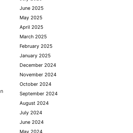
June 2025
May 2025
April 2025
March 2025
February 2025
January 2025
December 2024
November 2024
October 2024
an
September 2024
August 2024
July 2024
June 2024
May 2024