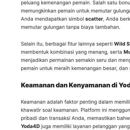
peluang kemenangan pemain. Salah satu bonu
memungkinkan pemain untuk memutar gulungan
Anda mendapatkan simbol
scatter
, Anda ber
memutar gulungan tanpa biaya tambahan.
Selain itu, berbagai fitur lainnya seperti
Wild 
membentuk kombinasi yang menang, serta
Mu
menjadikan permainan semakin seru dan meng
pemain untuk meraih kemenangan besar, dan m
Keamanan dan Kenyamanan di Yo
Keamanan adalah faktor penting dalam memilih
khawatir soal keamanan. Platform ini mengguna
pribadi dan transaksi Anda, memastikan bahw
Yoda4D
juga memiliki layanan pelanggan yan