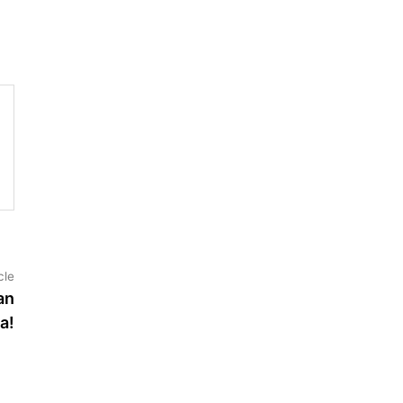
Next
cle
article:
an
a!