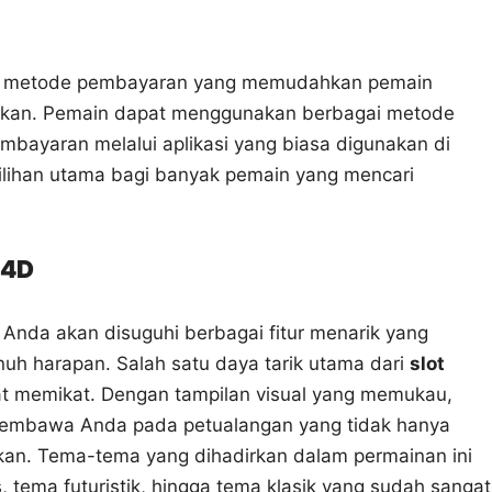
i metode pembayaran yang memudahkan pemain
rikan. Pemain dapat menggunakan berbagai metode
pembayaran melalui aplikasi yang biasa digunakan di
ilihan utama bagi banyak pemain yang mencari
a4D
, Anda akan disuguhi berbagai fitur menarik yang
uh harapan. Salah satu daya tarik utama dari
slot
at memikat. Dengan tampilan visual yang memukau,
 membawa Anda pada petualangan yang tidak hanya
kan. Tema-tema yang dihadirkan dalam permainan ini
, tema futuristik, hingga tema klasik yang sudah sangat