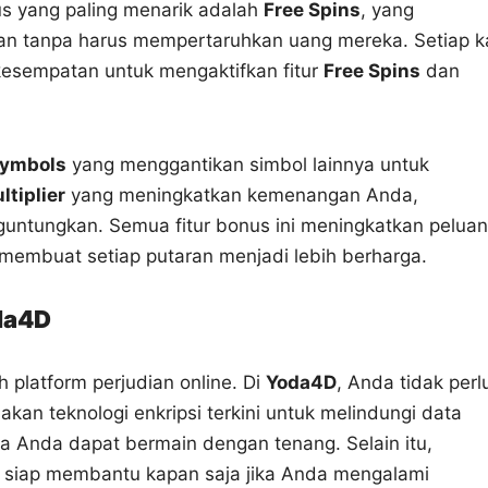
s yang paling menarik adalah
Free Spins
, yang
 tanpa harus mempertaruhkan uang mereka. Setiap ka
kesempatan untuk mengaktifkan fitur
Free Spins
dan
Symbols
yang menggantikan simbol lainnya untuk
ltiplier
yang meningkatkan kemenangan Anda,
untungkan. Semua fitur bonus ini meningkatkan pelua
embuat setiap putaran menjadi lebih berharga.
da4D
 platform perjudian online. Di
Yoda4D
, Anda tidak perl
kan teknologi enkripsi terkini untuk melindungi data
a Anda dapat bermain dengan tenang. Selain itu,
g siap membantu kapan saja jika Anda mengalami