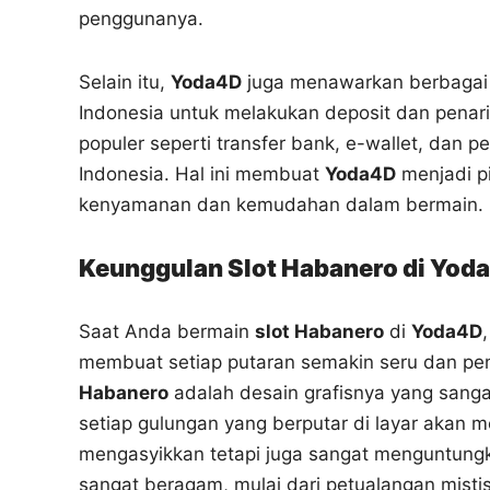
penggunanya.
Selain itu,
Yoda4D
juga menawarkan berbaga
Indonesia untuk melakukan deposit dan pena
populer seperti transfer bank, e-wallet, dan 
Indonesia. Hal ini membuat
Yoda4D
menjadi p
kenyamanan dan kemudahan dalam bermain.
Keunggulan Slot Habanero di Yod
Saat Anda bermain
slot Habanero
di
Yoda4D
membuat setiap putaran semakin seru dan pen
Habanero
adalah desain grafisnya yang sang
setiap gulungan yang berputar di layar akan
mengasyikkan tetapi juga sangat menguntung
sangat beragam, mulai dari petualangan mistis