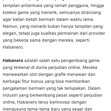
tampilan antarmuka yang ramah pengguna, hingga
koleksi game yang menarik, semuanya dirancang
agar kalian betah bermain dalam waktu lama.
Namun, yang menarik bukan hanya tampilan yang
elegan, tetapi juga kualitas permainan dari provider
yang bekerja sama dengan mereka, seperti
Habanero.
Habanero
adalah salah satu pengembang game
yang terkenal di dunia perjudian online. Mereka
menawarkan slot dengan grafik menawan dan
berbagai fitur bonus yang bisa memberikan
pengalaman bermain yang tak terlupakan. Dalam
industri yang berkembang pesat seperti perjudian
online, Habanero terus berinovasi dengan
mengusung tema-tema baru yang segar dan