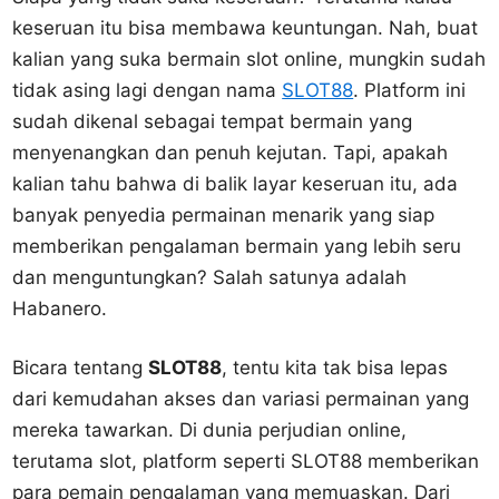
keseruan itu bisa membawa keuntungan. Nah, buat
kalian yang suka bermain slot online, mungkin sudah
tidak asing lagi dengan nama
SLOT88
. Platform ini
sudah dikenal sebagai tempat bermain yang
menyenangkan dan penuh kejutan. Tapi, apakah
kalian tahu bahwa di balik layar keseruan itu, ada
banyak penyedia permainan menarik yang siap
memberikan pengalaman bermain yang lebih seru
dan menguntungkan? Salah satunya adalah
Habanero.
Bicara tentang
SLOT88
, tentu kita tak bisa lepas
dari kemudahan akses dan variasi permainan yang
mereka tawarkan. Di dunia perjudian online,
terutama slot, platform seperti SLOT88 memberikan
para pemain pengalaman yang memuaskan. Dari