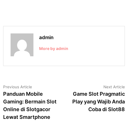
admin
More by admin
Post
Previous
N
Previous Article
Next Article
article:
a
Panduan Mobile
Game Slot Pragmatic
navigation
Gaming: Bermain Slot
Play yang Wajib Anda
Online di Slotgacor
Coba di Slot88
Lewat Smartphone