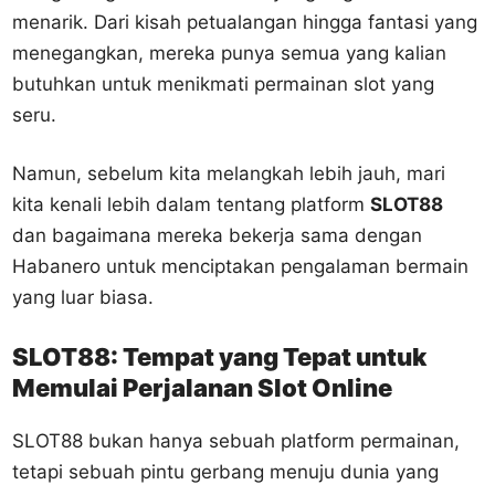
menarik. Dari kisah petualangan hingga fantasi yang
menegangkan, mereka punya semua yang kalian
butuhkan untuk menikmati permainan slot yang
seru.
Namun, sebelum kita melangkah lebih jauh, mari
kita kenali lebih dalam tentang platform
SLOT88
dan bagaimana mereka bekerja sama dengan
Habanero untuk menciptakan pengalaman bermain
yang luar biasa.
SLOT88: Tempat yang Tepat untuk
Memulai Perjalanan Slot Online
SLOT88 bukan hanya sebuah platform permainan,
tetapi sebuah pintu gerbang menuju dunia yang