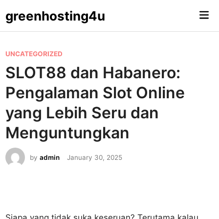
Skip
greenhosting4u
Mai
to
Me
content
P
UNCATEGORIZED
o
SLOT88 dan Habanero:
s
Pengalaman Slot Online
t
e
yang Lebih Seru dan
d
Menguntungkan
i
n
by
admin
January 30, 2025
Siapa yang tidak suka keseruan? Terutama kalau