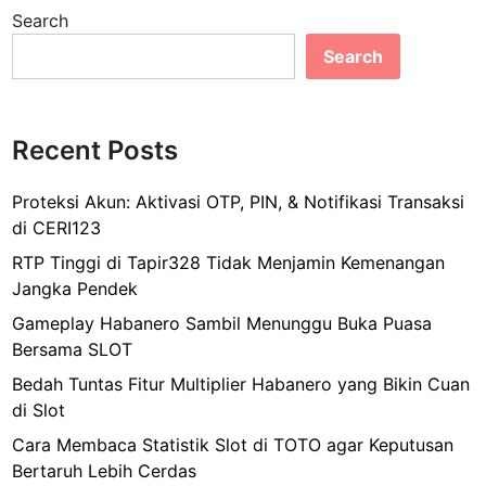
Search
Search
Recent Posts
Proteksi Akun: Aktivasi OTP, PIN, & Notifikasi Transaksi
di CERI123
RTP Tinggi di Tapir328 Tidak Menjamin Kemenangan
Jangka Pendek
Gameplay Habanero Sambil Menunggu Buka Puasa
Bersama SLOT
Bedah Tuntas Fitur Multiplier Habanero yang Bikin Cuan
di Slot
Cara Membaca Statistik Slot di TOTO agar Keputusan
Bertaruh Lebih Cerdas