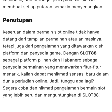
membuat setiap putaran semakin menyenangkan.
Penutupan
Keseruan dalam bermain slot online tidak hanya
datang dari tampilan permainan atau animasinya,
tetapi juga dari pengalaman yang ditawarkan oleh
platform dan penyedia game. Dengan
SLOT88
sebagai platform pilihan dan Habanero sebagai
penyedia permainan yang menawarkan fitur-fitur
menarik, kalian dapat menikmati sensasi baru dalam
dunia perjudian online. Jadi, tunggu apa lagi?
Segera coba dan nikmati pengalaman bermain slot
yang lebih seru dan menguntungkan di SLOT88!