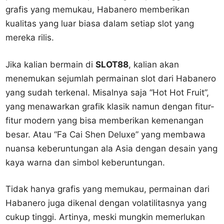
grafis yang memukau, Habanero memberikan
kualitas yang luar biasa dalam setiap slot yang
mereka rilis.
Jika kalian bermain di
SLOT88
, kalian akan
menemukan sejumlah permainan slot dari Habanero
yang sudah terkenal. Misalnya saja “Hot Hot Fruit”,
yang menawarkan grafik klasik namun dengan fitur-
fitur modern yang bisa memberikan kemenangan
besar. Atau “Fa Cai Shen Deluxe” yang membawa
nuansa keberuntungan ala Asia dengan desain yang
kaya warna dan simbol keberuntungan.
Tidak hanya grafis yang memukau, permainan dari
Habanero juga dikenal dengan volatilitasnya yang
cukup tinggi. Artinya, meski mungkin memerlukan