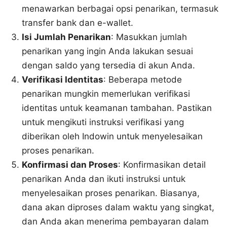
menawarkan berbagai opsi penarikan, termasuk
transfer bank dan e-wallet.
Isi Jumlah Penarikan
: Masukkan jumlah
penarikan yang ingin Anda lakukan sesuai
dengan saldo yang tersedia di akun Anda.
Verifikasi Identitas
: Beberapa metode
penarikan mungkin memerlukan verifikasi
identitas untuk keamanan tambahan. Pastikan
untuk mengikuti instruksi verifikasi yang
diberikan oleh Indowin untuk menyelesaikan
proses penarikan.
Konfirmasi dan Proses
: Konfirmasikan detail
penarikan Anda dan ikuti instruksi untuk
menyelesaikan proses penarikan. Biasanya,
dana akan diproses dalam waktu yang singkat,
dan Anda akan menerima pembayaran dalam