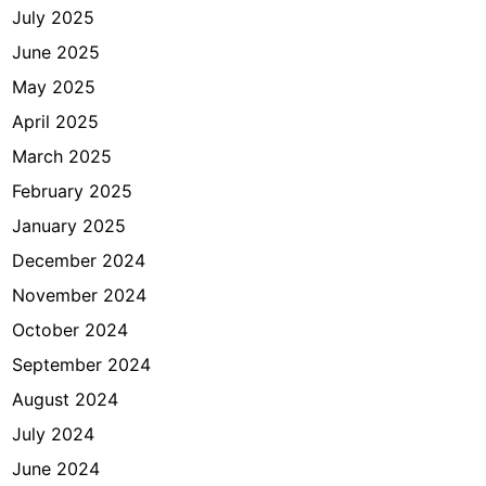
July 2025
June 2025
May 2025
April 2025
March 2025
February 2025
January 2025
December 2024
November 2024
October 2024
September 2024
August 2024
July 2024
June 2024