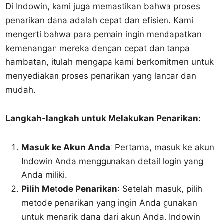
Di Indowin, kami juga memastikan bahwa proses
penarikan dana adalah cepat dan efisien. Kami
mengerti bahwa para pemain ingin mendapatkan
kemenangan mereka dengan cepat dan tanpa
hambatan, itulah mengapa kami berkomitmen untuk
menyediakan proses penarikan yang lancar dan
mudah.
Langkah-langkah untuk Melakukan Penarikan:
Masuk ke Akun Anda
: Pertama, masuk ke akun
Indowin Anda menggunakan detail login yang
Anda miliki.
Pilih Metode Penarikan
: Setelah masuk, pilih
metode penarikan yang ingin Anda gunakan
untuk menarik dana dari akun Anda. Indowin